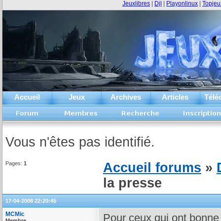
Jeuxlibres
|
Djl
|
Playonlinux
|
Topjeu
Accueil
Jeux
Archives
Articles
Télé
Vous n'êtes pas identifié.
Pages:
1
Accueil forums
»
la presse
17-04-2008 22:20:45
MCMic
Pour ceux qui ont bonne m
Membre