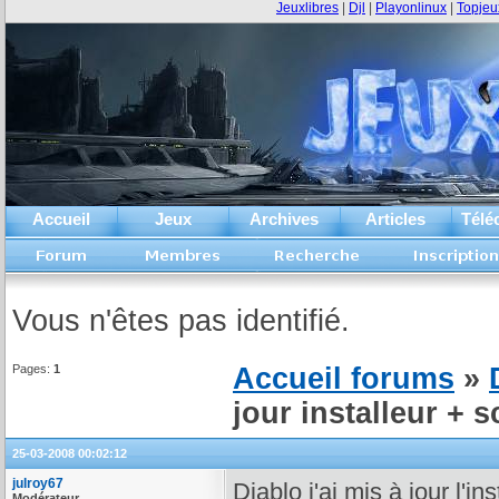
Jeuxlibres
|
Djl
|
Playonlinux
|
Topjeu
Accueil
Jeux
Archives
Articles
Télé
Vous n'êtes pas identifié.
Pages:
1
Accueil forums
»
jour installeur + s
25-03-2008 00:02:12
julroy67
Diablo j'ai mis à jour l'
Modérateur