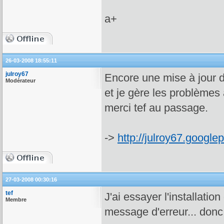
a+
26-03-2008 18:55:11
julroy67
Encore une mise à jour de 
Modérateur
et je gère les problèmes 
merci tef au passage.
->
http://julroy67.google
27-03-2008 00:30:16
tef
J'ai essayer l'installati
Membre
message d'erreur... donc 