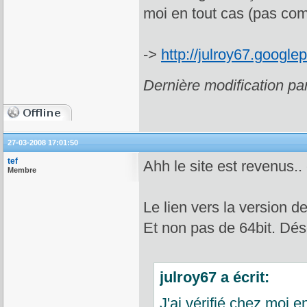
moi en tout cas (pas co
->
http://julroy67.google
Dernière modification pa
27-03-2008 17:01:50
tef
Ahh le site est revenus..
Membre
Le lien vers la version 
Et non pas de 64bit. Déso
julroy67 a écrit:
J'ai vérifié chez moi e