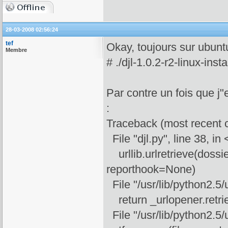
28-03-2008 02:56:24
tef
Okay, toujours sur ubuntu
Membre
# ./djl-1.0.2-r2-linux-insta
Par contre un fois que j
:
Traceback (most recent ca
File "djl.py", line 38, i
urllib.urlretrieve(dossier
reporthook=None)
File "/usr/lib/python2.5/ur
return _urlopener.retrie
File "/usr/lib/python2.5/ur