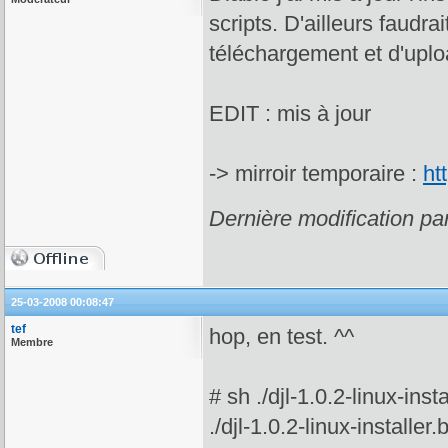
scripts. D'ailleurs faudra
téléchargement et d'uploa
EDIT : mis à jour
-> mirroir temporaire :
ht
Dernière modification pa
25-03-2008 00:08:47
tef
hop, en test. ^^
Membre
# sh ./djl-1.0.2-linux-insta
./djl-1.0.2-linux-installer