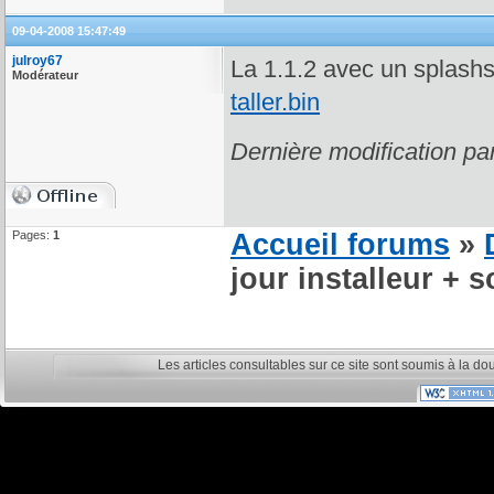
09-04-2008 15:47:49
julroy67
La 1.1.2 avec un splash
Modérateur
taller.bin
Dernière modification pa
Pages:
1
Accueil forums
»
jour installeur + s
Les articles consultables sur ce site sont soumis à la do