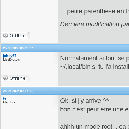
... petite parenthese en t
Dernière modification pa
25-03-2008 00:13:57
julroy67
Normalement si tout se p
Modérateur
~/.local/bin si tu l'a ins
25-03-2008 00:17:41
tef
Ok, si j'y arrive ^^
Membre
bon c'est peut etre une e
ahhh un mode root... ca c