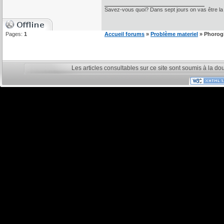
Savez-vous quoi? Dans sept jours on vas être la
Pages:
1
Accueil forums
»
Problème materiel
» Phorogi
Les articles consultables sur ce site sont soumis à la do