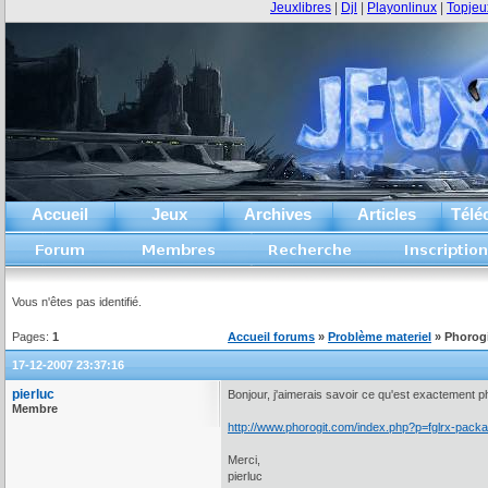
Jeuxlibres
|
Djl
|
Playonlinux
|
Topjeu
Accueil
Jeux
Archives
Articles
Télé
Vous n'êtes pas identifié.
Pages:
1
Accueil forums
»
Problème materiel
» Phorogi
17-12-2007 23:37:16
pierluc
Bonjour, j'aimerais savoir ce qu'est exactement 
Membre
http://www.phorogit.com/index.php?p=fglrx-packag
Merci,
pierluc