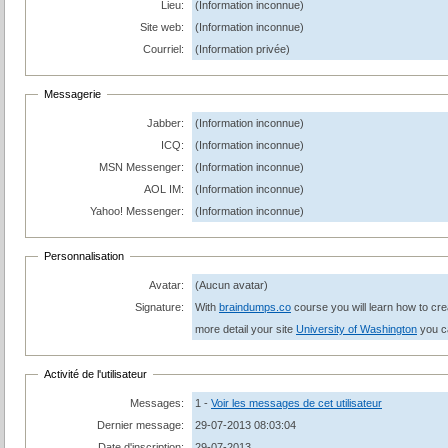
Lieu:
(Information inconnue)
Site web:
(Information inconnue)
Courriel:
(Information privée)
Messagerie
Jabber:
(Information inconnue)
ICQ:
(Information inconnue)
MSN Messenger:
(Information inconnue)
AOL IM:
(Information inconnue)
Yahoo! Messenger:
(Information inconnue)
Personnalisation
Avatar:
(Aucun avatar)
Signature:
With
braindumps.co
course you will learn how to cr
more detail your site
University of Washington
you c
Activité de l'utilisateur
Messages:
1 -
Voir les messages de cet utilisateur
Dernier message:
29-07-2013 08:03:04
Date d'inscription:
29-07-2013