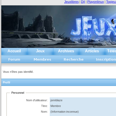
Jeuxlibres
|
Djl
|
Playonlinux
|
Topjeu
Accueil
Jeux
Archives
Articles
Télé
Vous n'êtes pas identifié.
Profil
Personnel
Nom d'utilisateur:
jonnblaze
Titre:
Membre
Nom:
(Information inconnue)