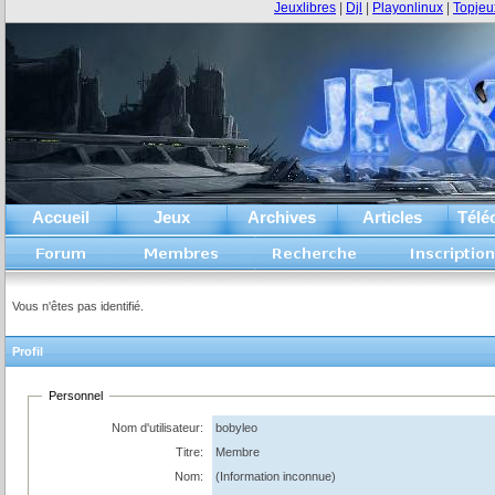
Jeuxlibres
|
Djl
|
Playonlinux
|
Topjeu
Accueil
Jeux
Archives
Articles
Télé
Vous n'êtes pas identifié.
Profil
Personnel
Nom d'utilisateur:
bobyleo
Titre:
Membre
Nom:
(Information inconnue)