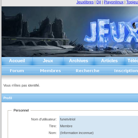
Jeuxlibres
|
Djl
|
Playonlinux
|
Topjeu
Accueil
Jeux
Archives
Articles
Télé
Vous n'êtes pas identifié.
Profil
Personnel
Nom d'utilisateur:
funetvitriol
Titre:
Membre
Nom:
(Information inconnue)